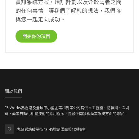
資訊系統方案，培訓計劃以及介於兩者之間
的任何事情 - 讓我們了解您的想法，我們將
與您一起走向成功。
開始你的項目
關於我們
F5 Works為香港及全球中小型企業和創業公司提供人工智能，物聯網，區塊
鏈，商業自動化相關技術的應用程序，是軟件開發和商業系統方面的專家。
九龍觀塘駿業街43-45號創匯廣場10樓6室